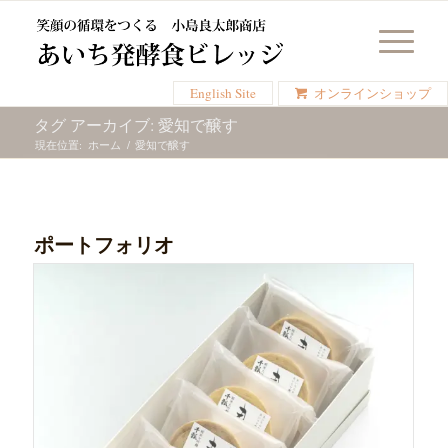
English Site
オンラインショップ
タグ アーカイブ: 愛知で醸す
現在位置:
ホーム
/
愛知で醸す
ポートフォリオ