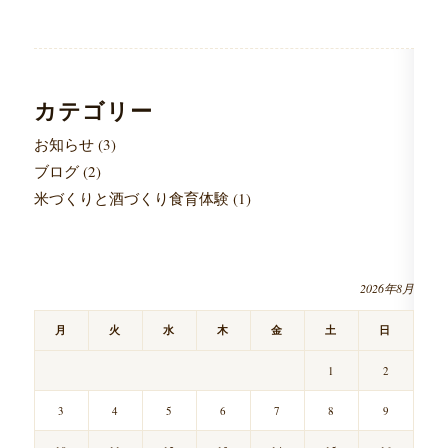
カテゴリー
お知らせ
(3)
ブログ
(2)
米づくりと酒づくり食育体験
(1)
2026年8月
月
火
水
木
金
土
日
1
2
3
4
5
6
7
8
9