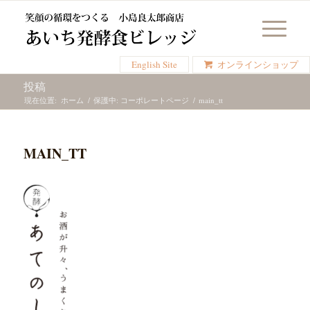
English Site
オンラインショップ
投稿
現在位置:
ホーム
/
保護中: コーポレートページ
/
main_tt
MAIN_TT