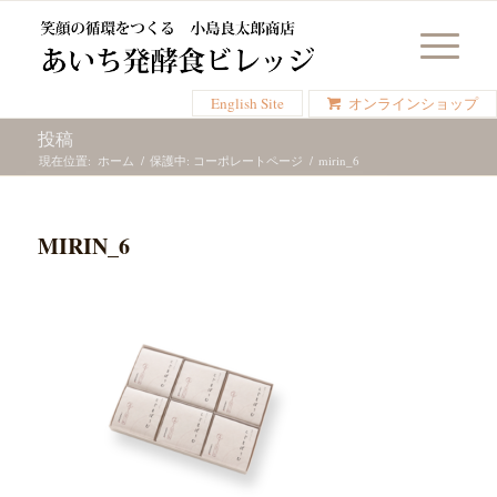
English Site
オンラインショップ
投稿
現在位置:
ホーム
/
保護中: コーポレートページ
/
mirin_6
MIRIN_6