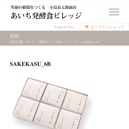
English Site
オンラインショップ
投稿
現在位置:
ホーム
/
保護中: コーポレートページ
/
sakekasu_6b
SAKEKASU_6B